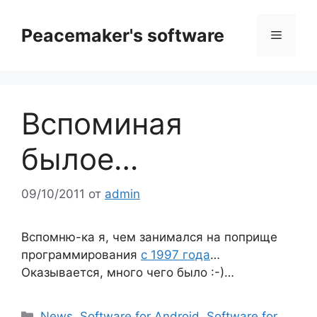
Перейти
к
Peacemaker's software
Меню
содержимому
Вспоминая
былое…
09/10/2011
от
admin
Вспомню-ка я, чем занимался на поприще
программирования
с 1997 года
…
Оказывается, много чего было :-)…
Рубрики
News
,
Software for Android
,
Software for