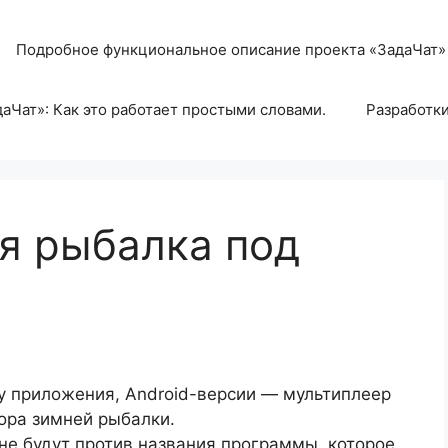
Подробное функциональное описание проекта «ЗадаЧат»
аЧат»: Как это работает простыми словами.
Разработк
яя рыбалка под
у приложения, Android-версии — мультиплеер
тора зимней рыбалки.
не будут против названия программы, которое