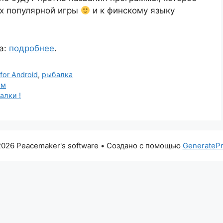
их популярной игры
и к финскому языку
а:
подробнее
.
for Android
,
рыбалка
ом
алки !
026 Peacemaker's software
• Создано с помощью
GenerateP