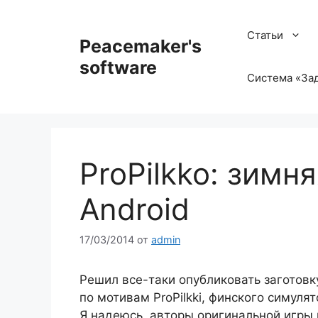
Перейти
к
Статьи
Peacemaker's
содержимому
software
Система «Зад
ProPilkko: зимн
Android
17/03/2014
от
admin
Решил все-таки опубликовать заготовк
по мотивам ProPilkki, финского симуля
Я надеюсь, авторы оригинальной игры 