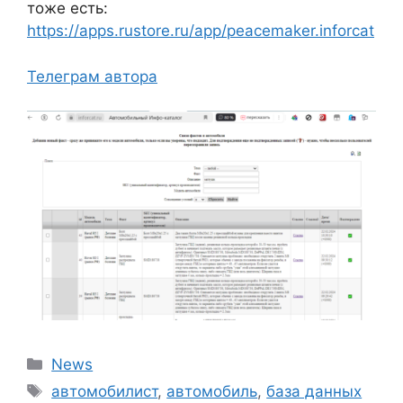
тоже есть:
https://apps.rustore.ru/app/peacemaker.inforcat
Телеграм автора
Рубрики
News
Метки
автомобилист
,
автомобиль
,
база данных