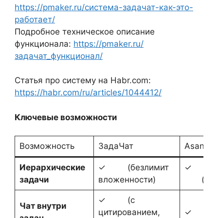
https://pmaker.ru/система-задачат-как-это-
работает/
Подробное техническое описание
функционала:
https://pmaker.ru/
задачат_функционал/
Статья про систему на Habr.com:
https://habr.com/ru/articles/1044412/
Ключевые возможности
Возможность
ЗадаЧат
Asana
Иерархические
✓ (безлимит
✓
задачи
вложенности)
(огра
✓ (с
Чат внутри
цитированием,
✓