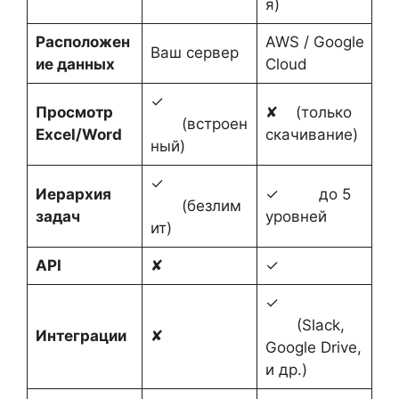
я)
Расположен
AWS / Google
Ваш сервер
ие данных
Cloud
✓
Просмотр
✘ (только
(встроен
Excel/Word
скачивание)
ный)
✓
Иерархия
✓ до 5
(безлим
задач
уровней
ит)
API
✘
✓
✓
(Slack,
Интеграции
✘
Google Drive,
и др.)