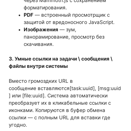
через Mammoth.js с сохранением
форматирования.
PDF
— встроенный просмотрщик с
защитой от вредоносного JavaScript.
Изображения
— зум,
панорамирование, просмотр без
скачивания.
3.
Умные ссылки на задачи \ сообщения \
файлы внутри системы
Вместо громоздких URL в
сообщение вставляются[task:uuid], [msg:uuid
] или [file:uuid]. Система автоматически
преобразует их в кликабельные ссылки с
иконками. Копируются в буфер обмена
ссылки — с полным URL для вставки где
угодно.