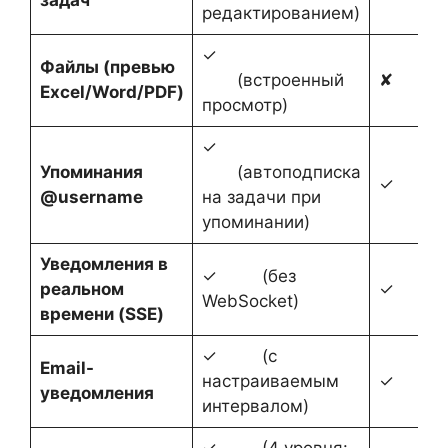
задач
редактированием)
✓
Файлы
(
превью
(встроенный
✘
Excel/Word/PDF)
просмотр)
✓
Упоминания
(автоподписка
✓
@username
на задачи при
упоминании)
Уведомления в
✓ (без
реальном
✓
WebSocket)
времени (SSE)
✓ (с
Email-
настраиваемым
✓
уведомления
интервалом)