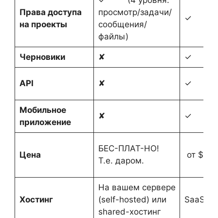
✓ (4 уровня:
Права доступа
просмотр/задачи/
✓
на проекты
сообщения/
файлы)
Черновики
✘
✓
API
✘
✓
Мобильное
✘
✓
приложение
БЕС-ПЛАТ-НО!
Цена
от $10.
Т.е. даром.
На вашем сервере
Хостинг
(self-hosted) или
SaaS
shared-хостинг