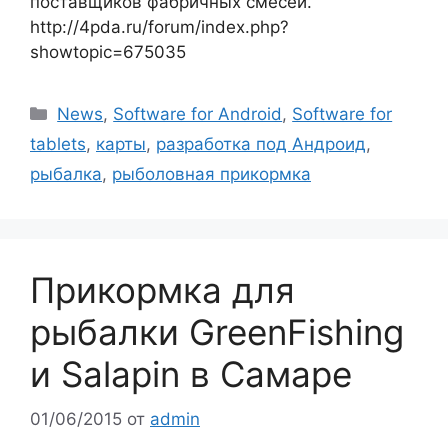
поставщиков фабричных смесей.
http://4pda.ru/forum/index.php?
showtopic=675035
Рубрики
News
,
Software for Android
,
Software for
tablets
,
карты
,
разработка под Андроид
,
рыбалка
,
рыболовная прикормка
Прикормка для
рыбалки GreenFishing
и Salapin в Самаре
01/06/2015
от
admin