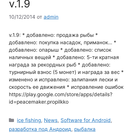
v.1.9
10/12/2014
от
admin
v.1.9: * добавлено: продажа рыбы *
добавлено: покупка насадок, приманок… *
добавлено: опарыш * добавлено: список
наличных вещей * добавлено: 5-ти кратная
награда за рекордных рыб * добавлено:
турнирный взнос (5 монет) и награда за вес *
изменено и исправлено: залипания лески и
скорость ее движения * исправление ошибок
https://play.google.com/store/apps/details?
id=peacemaker.propilkko
Рубрики
ice fishing
,
News
,
Software for Android
,
разработка под Андроид
,
рыбалка