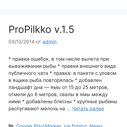
ProPilkko v.1.5
03/12/2014
от
admin
* правки ошибок, в том числе вылета при
вываживании рыбы * правки внешнего вида
публичного чата * правка: в пакете с уловом
в ящике рыба повторялась * добавлен
ландшафт дна — ямы от 15 до 25 метров,
отмели до 6 метров, свалы в ямы между
ними * добавлены блесны * крупные рыбины
распугивают мелочь на …
Читать далее
Рубрики
Google Play\Market
,
ice fishing
,
News
,