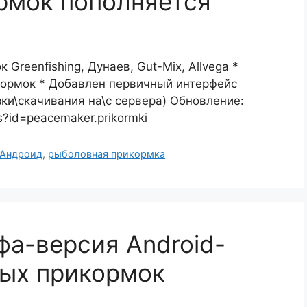
рмок пополняется
Greenfishing, Дунаев, Gut-Mix, Allvega *
кормок * Добавлен первичный интерфейс
зки\скачивания на\с сервера) Обновление:
ls?id=peacemaker.prikormki
 Андроид
,
рыболовная прикормка
а-версия Android-
ных прикормок