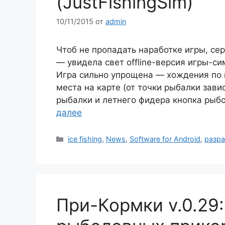
(JustFishingSim)
10/11/2015
от
admin
Чтоб не пропадать наработке игры, се
— увидела свет offline-версия игры-с
Игра сильно упрощена — хождения по 
места на карте (от точки рыбалки зави
рыбалки и летнего фидера кнопка рыбо
далее
Рубрики
ice fishing
,
News
,
Software for Android
,
разра
При-Кормки v.0.29: