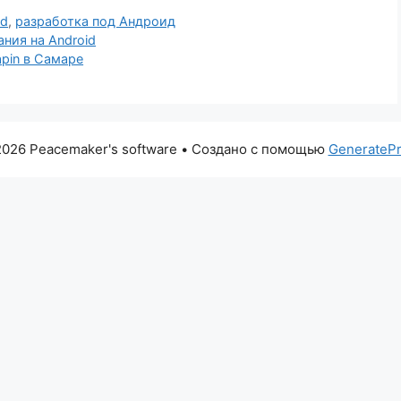
id
,
разработка под Андроид
ания на Android
apin в Самаре
026 Peacemaker's software
• Создано с помощью
GenerateP