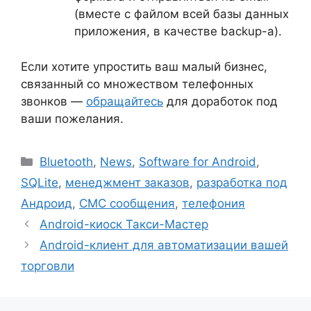
(вместе с файлом всей базы данных
приложения, в качестве backup-а).
Если хотите упростить ваш малый бизнес,
связанный со множеством телефонных
звонков —
обращайтесь
для доработок под
ваши пожелания.
Рубрики
Bluetooth
,
News
,
Software for Android
,
SQLite
,
менеджмент заказов
,
разработка под
Андроид
,
СМС сообщения
,
телефония
Android-киоск Такси-Мастер
Android-клиент для автоматизации вашей
торговли