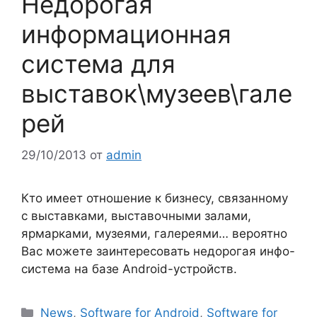
Недорогая
информационная
система для
выставок\музеев\гале
рей
29/10/2013
от
admin
Кто имеет отношение к бизнесу, связанному
с выставками, выставочными залами,
ярмарками, музеями, галереями… вероятно
Вас можете заинтересовать недорогая инфо-
система на базе Android-устройств.
Рубрики
News
,
Software for Android
,
Software for