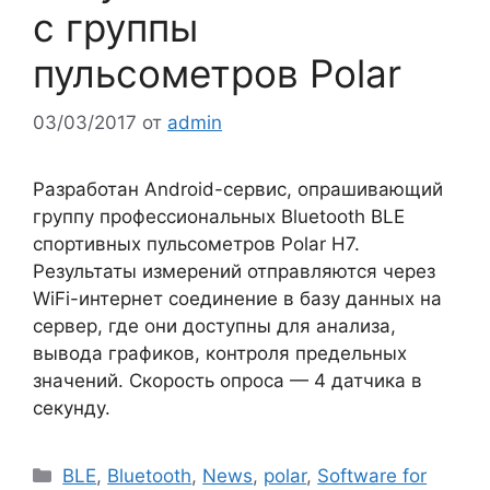
с группы
пульсометров Polar
03/03/2017
от
admin
Разработан Android-сервис, опрашивающий
группу профессиональных Bluetooth BLE
спортивных пульсометров Polar H7.
Результаты измерений отправляются через
WiFi-интернет соединение в базу данных на
сервер, где они доступны для анализа,
вывода графиков, контроля предельных
значений. Скорость опроса — 4 датчика в
секунду.
Рубрики
BLE
,
Bluetooth
,
News
,
polar
,
Software for