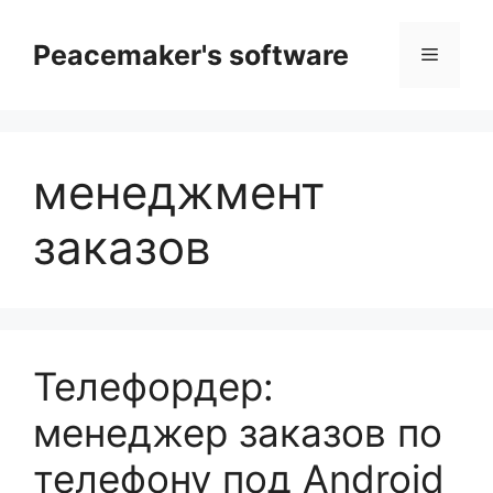
Перейти
к
Peacemaker's software
Меню
содержимому
менеджмент
заказов
Телефордер:
менеджер заказов по
телефону под Android