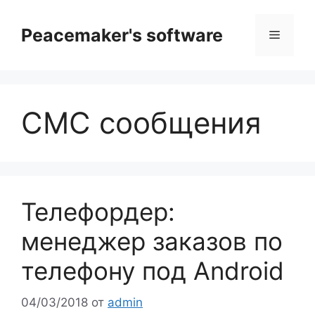
Перейти
к
Peacemaker's software
Меню
содержимому
СМС сообщения
Телефордер:
менеджер заказов по
телефону под Android
04/03/2018
от
admin