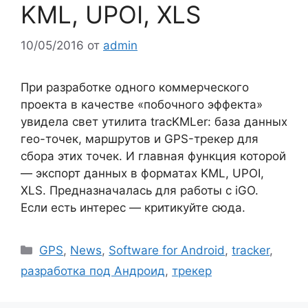
KML, UPOI, XLS
10/05/2016
от
admin
При разработке одного коммерческого
проекта в качестве «побочного эффекта»
увидела свет утилита tracKMLer: база данных
гео-точек, маршрутов и GPS-трекер для
сбора этих точек. И главная функция которой
— экспорт данных в форматах KML, UPOI,
XLS. Предназначалась для работы с iGO.
Если есть интерес — критикуйте сюда.
Рубрики
GPS
,
News
,
Software for Android
,
tracker
,
разработка под Андроид
,
трекер