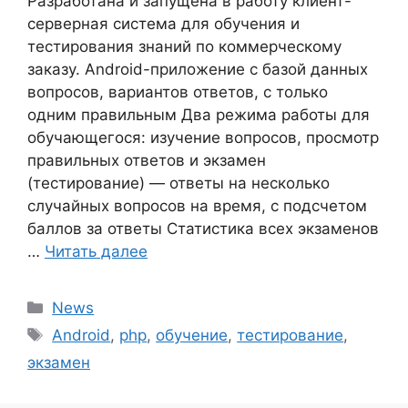
Разработана и запущена в работу клиент-
серверная система для обучения и
тестирования знаний по коммерческому
заказу. Android-приложение с базой данных
вопросов, вариантов ответов, с только
одним правильным Два режима работы для
обучающегося: изучение вопросов, просмотр
правильных ответов и экзамен
(тестирование) — ответы на несколько
случайных вопросов на время, с подсчетом
баллов за ответы Статистика всех экзаменов
…
Читать далее
Рубрики
News
Метки
Android
,
php
,
обучение
,
тестирование
,
экзамен