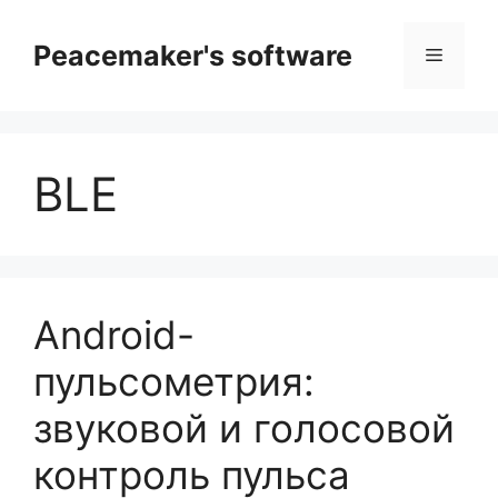
Перейти
к
Peacemaker's software
Меню
содержимому
BLE
Android-
пульсометрия:
звуковой и голосовой
контроль пульса