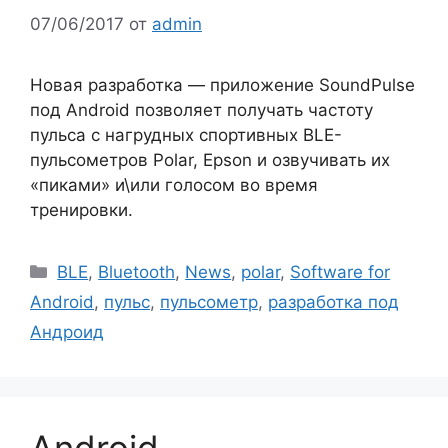
07/06/2017
от
admin
Новая разработка — приложение SoundPulse
под Android позволяет получать частоту
пульса с нагрудных спортивных BLE-
пульсометров Polar, Epson и озвучивать их
«пиками» и\или голосом во время
тренировки.
Рубрики
BLE
,
Bluetooth
,
News
,
polar
,
Software for
Android
,
пульс
,
пульсометр
,
разработка под
Андроид
Android-