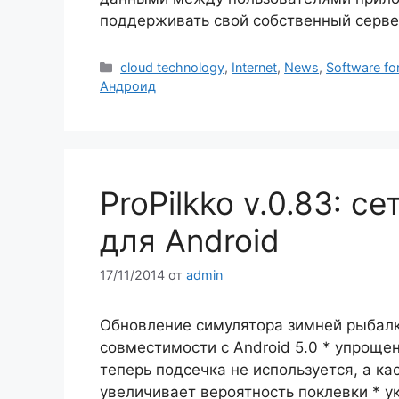
поддерживать свой собственный серв
Рубрики
cloud technology
,
Internet
,
News
,
Software fo
Андроид
ProPilkko v.0.83: 
для Android
17/11/2014
от
admin
Обновление симулятора зимней рыбалки
совместимости с Android 5.0 * упроще
теперь подсечка не используется, а ка
увеличивает вероятность поклевки * у