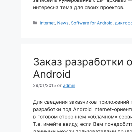
интересна тема для своих проектов.
Рубрики
Internet
,
News
,
Software for Android
,
диктоф
Заказ разработки 
Android
29/01/2015
от
admin
Для сведения заказчиков приложений 
разработки под Android Internet-орие
в готовом стороннем «облачном» серв
Т.е. имейте ввиду, если Вам понадоби
данными между пользователями прило