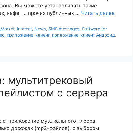
ефона. Вы можете устанавливать такие
ах, кафе, … прочих публичных …
Читать далее
\Market
,
Internet
,
News
,
SMS messages
,
Software for
ес
,
приложение-клиент
,
приложение-клиент Андроид
,
а: мультитрековый
плейлистом с сервера
oid-приложение музыкального плеера,
ько дорожек (mp3-файлов), с выбором