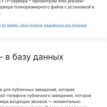
 FTP-сервера * просмотром этих preview-
сервера полноразмерного файла с установкой в
.
 for tablets
,
обои Android
,
разработка под Андроид
 в базу данных
та для публичных заведений, которая
roid-телефоне публичного заведения, которое
омера входящих звонков — моментально