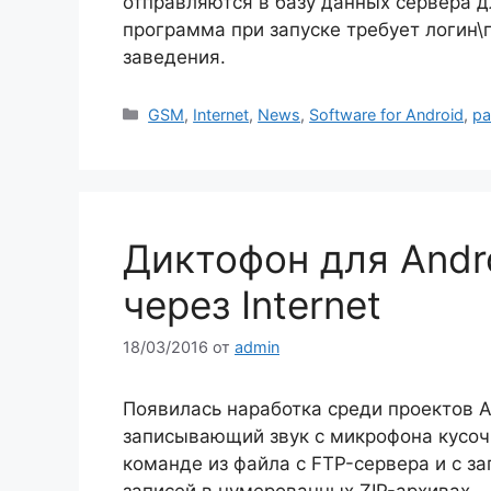
отправляются в базу данных сервера д
программа при запуске требует логин\
заведения.
Рубрики
GSM
,
Internet
,
News
,
Software for Android
,
ра
Диктофон для Andr
через Internet
18/03/2016
от
admin
Появилась наработка среди проектов 
записывающий звук с микрофона кусочк
команде из файла с FTP-сервера и с з
записей в нумерованных ZIP-архивах —