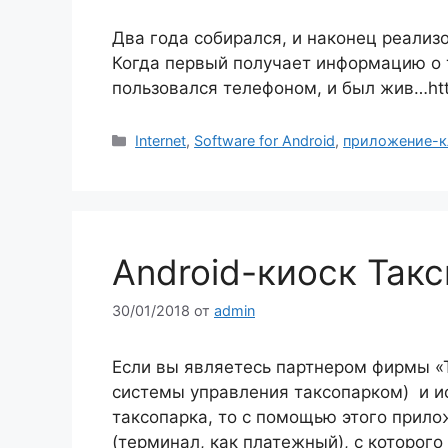
Два года собирался, и наконец реализ
Когда первый получает информацию о 
пользовался телефоном, и был жив…http
Рубрики
Internet
,
Software for Android
,
приложение-к
Android-киоск Так
30/01/2018
от
admin
Если вы являетесь партнером фирмы «
системы управления таксопарком) и ис
таксопарка, то с помощью этого прило
(терминал, как платежный), с которог