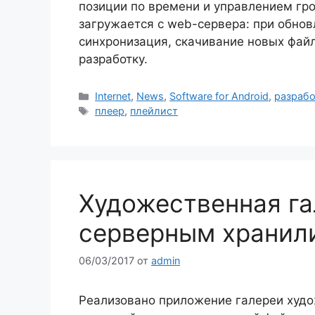
позиции по времени и управлением гр
загружается с web-сервера: при обно
синхронизация, скачивание новых файл
разработку.
Рубрики
Internet
,
News
,
Software for Android
,
разрабо
Метки
плеер
,
плейлист
Художественная га
серверным храни
06/03/2017
от
admin
Реализовано приложение галереи худо