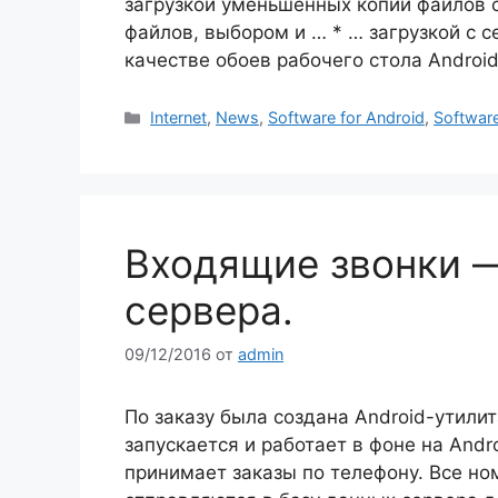
загрузкой уменьшенных копий файлов с
файлов, выбором и … * … загрузкой с 
качестве обоев рабочего стола Android
Рубрики
Internet
,
News
,
Software for Android
,
Software
Входящие звонки —
сервера.
09/12/2016
от
admin
По заказу была создана Android-утили
запускается и работает в фоне на And
принимает заказы по телефону. Все н