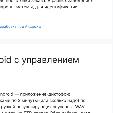
ля подготовки заказа. В разных заведениях
пароль системы, для идентификации
зработка под Андроид
oid с управлением
Android — приложение-диктофон:
ами по 2 минуты (или сколько надо) по
агрузкой результирующих звуковых .WAV
 на тот же FTP-сервер Обращайтесь, кому