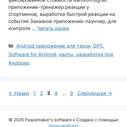
фиксированной стоимости RandomSignal:
приложение-тренажер реакции у
спортменов, выработка быстрой реакции на
события Заказное приложение-лаунчер, для
контроля …
Читать далее
Рубрики
Android приложение для такси
,
GPS
,
Software for Android
,
карты
,
разработка под
Андроид
Страница
Страница
Страница
Страница
Страница
←
Назад
1
2
3
4
…
9
Следующая
→
© 2026 Peacemaker's software
• Создано с помощью
GeneratePress