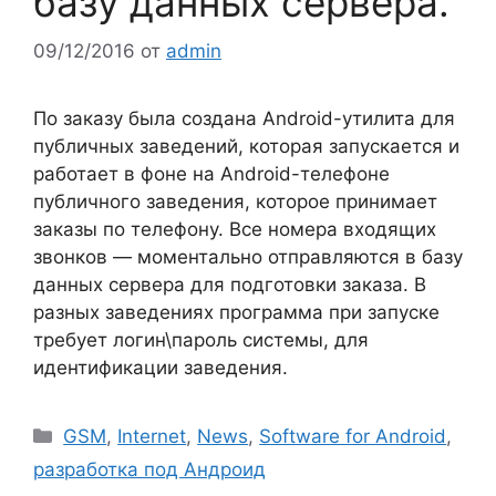
базу данных сервера.
09/12/2016
от
admin
По заказу была создана Android-утилита для
публичных заведений, которая запускается и
работает в фоне на Android-телефоне
публичного заведения, которое принимает
заказы по телефону. Все номера входящих
звонков — моментально отправляются в базу
данных сервера для подготовки заказа. В
разных заведениях программа при запуске
требует логин\пароль системы, для
идентификации заведения.
Рубрики
GSM
,
Internet
,
News
,
Software for Android
,
разработка под Андроид