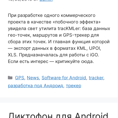
При разработке одного коммерческого
проекта в качестве «побочного эффекта»
увидела свет утилита tracKMLer: база данных
гео-точек, маршрутов и GPS-трекер для
сбора этих точек. И главная функция которой
— экспорт данных в форматах KML, UPOI,
XLS. Предназначалась для работы с iGO.
Если есть интерес — критикуйте сюда.
Рубрики
GPS
,
News
,
Software for Android
,
tracker
,
разработка под Андроид
,
трекер
Диктофон для Android