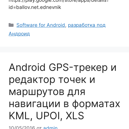
id=ballov.net.ednevnik
Рубрики
Software for Android
,
разработка под
Андроид
Android GPS-трекер и
редактор точек и
маршрутов для
навигации в форматах
KML, UPOI, XLS
10/05/2016
от
admin