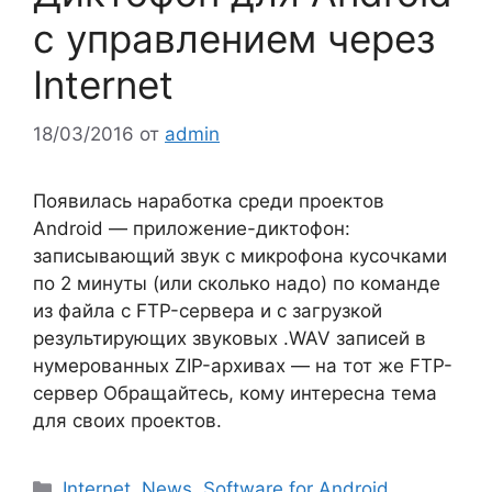
с управлением через
Internet
18/03/2016
от
admin
Появилась наработка среди проектов
Android — приложение-диктофон:
записывающий звук с микрофона кусочками
по 2 минуты (или сколько надо) по команде
из файла с FTP-сервера и с загрузкой
результирующих звуковых .WAV записей в
нумерованных ZIP-архивах — на тот же FTP-
сервер Обращайтесь, кому интересна тема
для своих проектов.
Рубрики
Internet
,
News
,
Software for Android
,