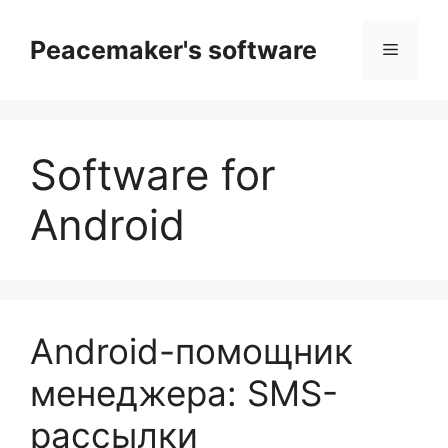
Перейти
к
Peacemaker's software
Меню
содержимому
Software for
Android
Android-помощник
менеджера: SMS-
рассылки