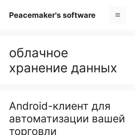
Перейти
к
Peacemaker's software
Меню
содержимому
облачное
хранение данных
Android-клиент для
автоматизации вашей
торговли