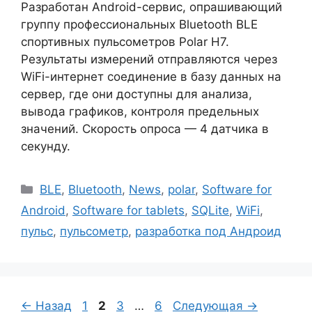
Разработан Android-сервис, опрашивающий
группу профессиональных Bluetooth BLE
спортивных пульсометров Polar H7.
Результаты измерений отправляются через
WiFi-интернет соединение в базу данных на
сервер, где они доступны для анализа,
вывода графиков, контроля предельных
значений. Скорость опроса — 4 датчика в
секунду.
Рубрики
BLE
,
Bluetooth
,
News
,
polar
,
Software for
Android
,
Software for tablets
,
SQLite
,
WiFi
,
пульс
,
пульсометр
,
разработка под Андроид
Страница
Страница
Страница
Страница
←
Назад
1
2
3
…
6
Следующая
→