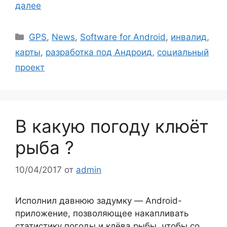
далее
Рубрики
GPS
,
News
,
Software for Android
,
инвалид
,
карты
,
разработка под Андроид
,
социальный
проект
В какую погоду клюёт
рыба ?
10/04/2017
от
admin
Исполнил давнюю задумку — Android-
приложение, позволяющее накапливать
статистику погоды и клёва рыбы, чтобы со