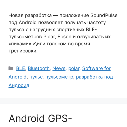
Новая разработка — приложение SoundPulse
под Android позволяет получать частоту
пульса с нагрудных спортивных BLE-
пульсометров Polar, Epson и озвучивать их
«пиками» и\или голосом во время
тренировки.
Рубрики
BLE
,
Bluetooth
,
News
,
polar
,
Software for
Android
,
пульс
,
пульсометр
,
разработка под
Андроид
Android GPS-